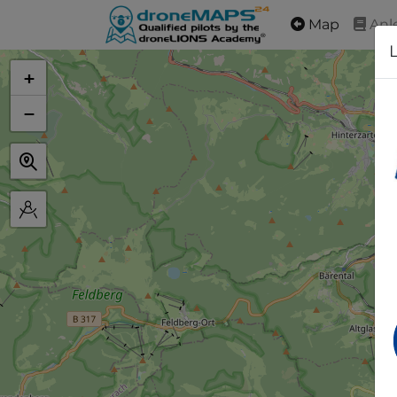
Map
Anl
+
−